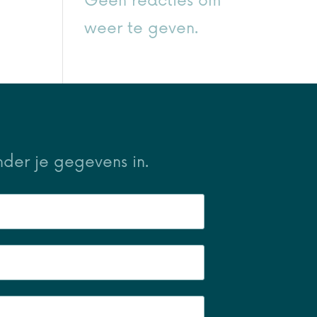
Geen reacties om
weer te geven.
nder je gegevens in.