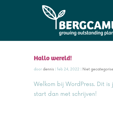
Hallo wereld!
door
dennis
|
feb 24, 2022
|
Niet gecategoris
Welkom bij WordPress. Dit is 
start dan met schrijven!