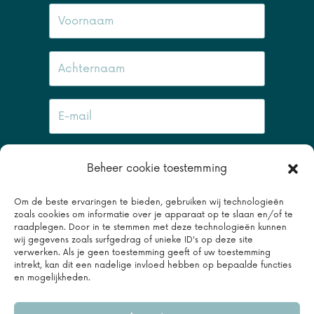
Inschrijven
Beheer cookie toestemming
Om de beste ervaringen te bieden, gebruiken wij technologieën
zoals cookies om informatie over je apparaat op te slaan en/of te
raadplegen. Door in te stemmen met deze technologieën kunnen
wij gegevens zoals surfgedrag of unieke ID's op deze site
+31 174 51 80 85
/
info@bergcamp.nl
/
Floriday
/
verwerken. Als je geen toestemming geeft of uw toestemming
Facebook
/
Instagram
/
Youtube
/
Contact
intrekt, kan dit een nadelige invloed hebben op bepaalde functies
en mogelijkheden.
Privacyverklaring
-
Cookiebeleid