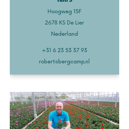
Tuin 3
Hoogweg 15F
2678 KS De Lier
Nederland
+31 6 23 53 37 93
robert@bergcamp.nl