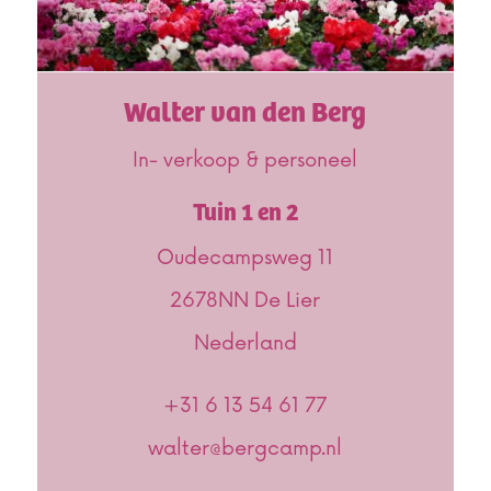
Walter van den Berg
In- verkoop & personeel
Tuin 1 en 2
Oudecampsweg 11
2678NN De Lier
Nederland
+31 6 13 54 61 77
walter@bergcamp.nl