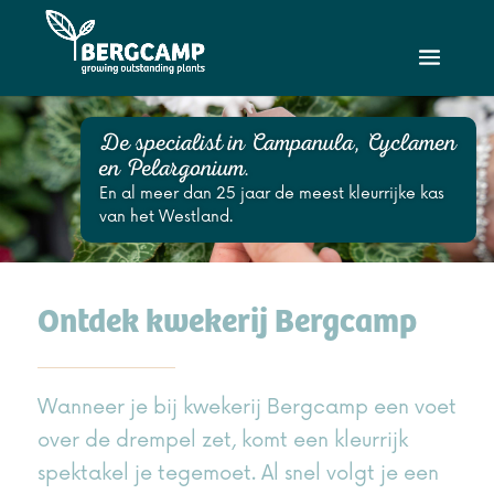
De specialist in Campanula, Cyclamen
en Pelargonium.
En al meer dan 25 jaar de meest kleurrijke kas
van het Westland.
Ontdek kwekerij Bergcamp
Wanneer je bij kwekerij Bergcamp een voet
over de drempel zet, komt een kleurrijk
spektakel je tegemoet. Al snel volgt je een